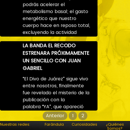
podrás acelerar el
metabolismo basal; el gasto
energético que nuestro
cuerpo hace en reposo total,
excluyendo la actividad
LA BANDA EL RECODO
ESTRENARA PRÓXIMAMENTE
UN SENCILLO CON JUAN
GABRIEL
“El Divo de Juárez” sigue vivo
entre nosotros, finalmente
fue revelado el misterio de la
publicación con la
palabra “YA”, que apareció
Paginación
Anterior
1
2
de
Nuestras redes:
Farándula
Curiosidades
¿Quiénes
Somos?