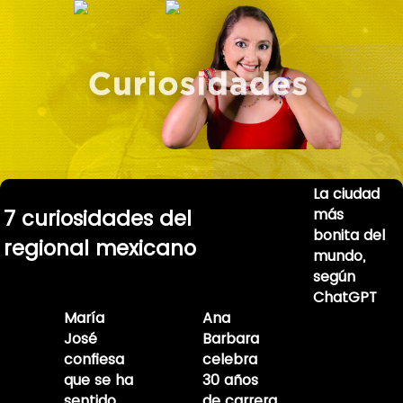
La ciudad
más
7 curiosidades del
bonita del
regional mexicano
mundo,
según
ChatGPT
María
Ana
José
Barbara
confiesa
celebra
que se ha
30 años
sentido
de carrera