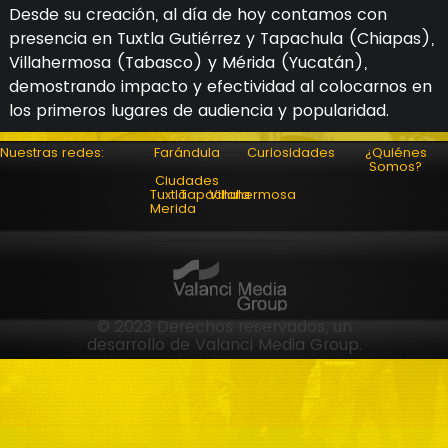
Desde su creación, al día de hoy contamos con
presencia en Tuxtla Gutiérrez y Tapachula (Chiapas),
Villahermosa (Tabasco) y Mérida (Yucatán),
demostrando impacto y efectividad al colocarnos en
los primeros lugares de audiencia y popularidad.
Nuestras redes:
Farándula
Curiosidades
¿Quiénes
Somos?
Ciudades
Tuxtla
Tapachula
Villahermosa
Merida
© 2023 Derechos reservados, un
desarrollo de Valanci Media Group.