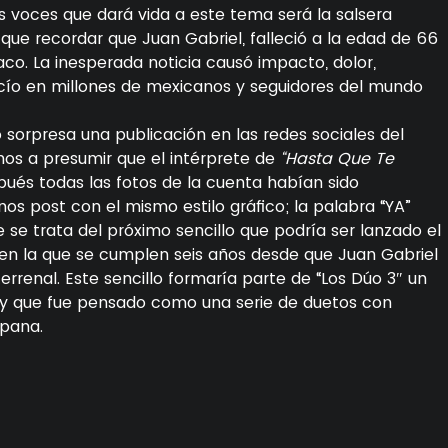
as voces que dará vida a este tema será la salsera
y que recordar que Juan Gabriel, falleció a la edad de 66
íaco. La inesperada noticia causó impacto, dolor,
cío en millones de mexicanos y seguidores del mundo
orpresa una publicación en las redes sociales del
nos a presumir que el intérprete de
“Hasta Que Te
pués todas las fotos de la cuenta habían sido
os post con el mismo estilo gráfico; la palabra “YA”
 se trata del próximo sencillo que podría ser lanzado el
en la que se cumplen seis años desde que Juan Gabriel
terrenal. Este sencillo formaría parte de “Los Dúo 3″ un
, y que fue pensado como una serie de duetos con
spana.