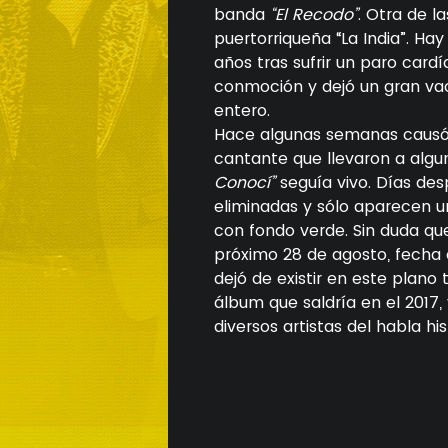
banda
“El Recodo”
. Otra de l
puertorriqueña “La India”. Ha
años tras sufrir un paro card
conmoción y dejó un gran va
entero.
Hace algunas semanas causó s
cantante que llevaron a algu
Conocí”
seguía vivo. Días des
eliminadas y sólo aparecen un
con fondo verde. Sin duda que
próximo 28 de agosto, fecha 
dejó de existir en este plano 
álbum que saldría en el 2017
diversos artistas del habla hi