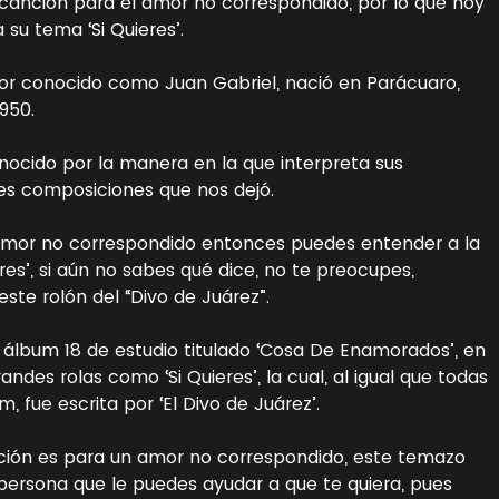
canción para el amor no correspondido, por lo que hoy
 su tema ‘Si Quieres’.
jor conocido como Juan Gabriel, nació en Parácuaro,
950.
nocido por la manera en la que interpreta sus
des composiciones que nos dejó.
 amor no correspondido entonces puedes entender a la
res’, si aún no sabes qué dice, no te preocupes,
te rolón del “Divo de Juárez”.
u álbum 18 de estudio titulado ‘Cosa De Enamorados’, en
es rolas como ‘Si Quieres’, la cual, al igual que todas
m, fue escrita por ‘El Divo de Juárez’.
nción es para un amor no correspondido, este temazo
persona que le puedes ayudar a que te quiera, pues