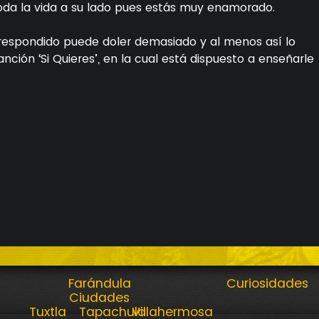
oda la vida a su lado pues estás muy enamorado.
espondido puede doler demasiado y al menos así lo
nción ‘Si Quieres’, en la cual está dispuesto a enseñarle
Farándula
Curiosidades
Ciudades
Tuxtla
Tapachula
Villahermosa