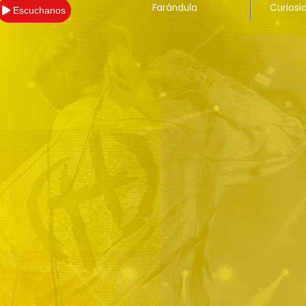
Farándula
Curiosi
Escuchanos