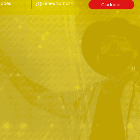
dades
¿Quiénes Somos?
Ciudades