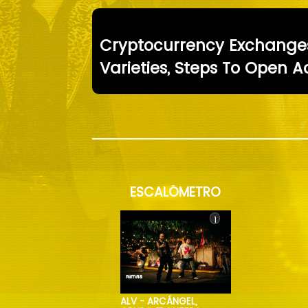
Cryptocurrency Exchanges
Varieties, Steps To Open 
ESCALÓMETRO
1
ALV - ARCÁNGEL,